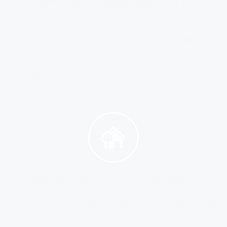
SAT profesional a tu
servicio
Entendemos todo el proceso que implica llamar a
un técnico para reparar una avería; por esa razón,
te lo ponemos fácil, para que puedas tener tu
aparato funcionando y, además, disfrutes de
nuestros beneficios:
Máxima eficiencia energética
Gracias a nuestro servicio técnico vas a ahorrar en
costes y consumo al minimizar los costes de