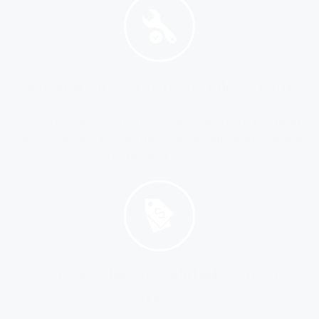
Reparaciones profesionales in situ
Uno de nuestros técnicos se desplazará hasta tu
ubicación, así no tendrás que movilizar tu caldera
fuera de casa o negocio.
Buena relación calidad - precio
100%