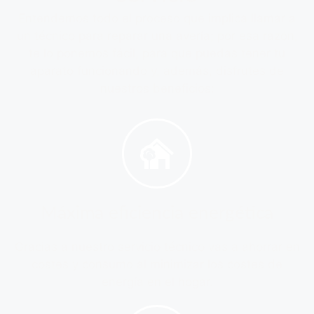
Entendemos todo el proceso que implica llamar a
un técnico para reparar una avería; por esa razón,
te lo ponemos fácil, para que puedas tener tu
aparato funcionando y, además, disfrutes de
nuestros beneficios:
Máxima eficiencia energética
Gracias a nuestro servicio técnico vas a ahorrar en
costes y consumo al minimizar los costes de
energía en el hogar.