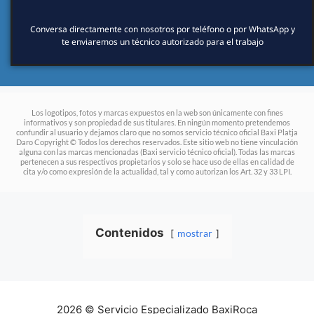
Conversa directamente con nosotros por teléfono o por WhatsApp y
te enviaremos un técnico autorizado para el trabajo
Los logotipos, fotos y marcas expuestos en la web son únicamente con fines
informativos y son propiedad de sus titulares. En ningún momento pretendemos
confundir al usuario y dejamos claro que no somos servicio técnico oficial Baxi Platja
Daro Copyright © Todos los derechos reservados. Este sitio web no tiene vinculación
alguna con las marcas mencionadas (Baxi servicio técnico oficial). Todas las marcas
pertenecen a sus respectivos propietarios y solo se hace uso de ellas en calidad de
cita y/o como expresión de la actualidad, tal y como autorizan los Art. 32 y 33 LPI.
Contenidos
mostrar
2026 © Servicio Especializado BaxiRoca