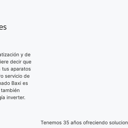
es
atización y de
iere decir que
 tus aparatos
o servicio de
nado Baxi es
, también
a inverter.
Tenemos 35 años ofreciendo solucione