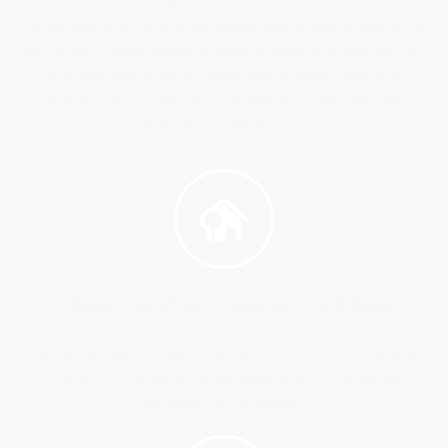
Entendemos todo el proceso que implica llamar a
un técnico para reparar una avería; por esa razón,
te lo ponemos fácil, para que puedas tener tu
aparato funcionando y, además, disfrutes de
nuestros beneficios:
Máxima eficiencia energética
Gracias a nuestro servicio técnico vas a ahorrar en
costes y consumo al minimizar los costes de
energía en el hogar.