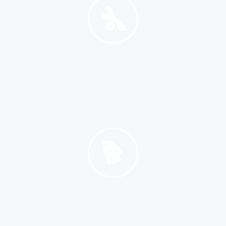
Reparaciones profesionales in situ
Uno de nuestros técnicos se desplazará hasta tu
ubicación, así no tendrás que movilizar tu caldera
fuera de casa o negocio.
Buena relación calidad - precio
100%